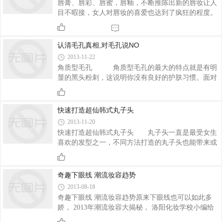
唇膏、唇彩、唇蜜，唇釉，不断推陈出新的唇妆让人
目不暇接，女人对唇妆的喜爱也达到了疯狂的程度。
既然我们如此喜爱唇妆，除了要学会选购适合自己的
唇妆产品，还一定要学会唇妆技巧。今天时尚魅影化
妆学校的小编就要教大家如何让唇妆保持的更加持
认清毛孔真相,对毛孔说NO
久。
2013-11-22
角质型毛孔 角质型毛孔的最大的特点就是有明
显的黑头粉刺，这说明你没有良好的护肤习惯。面对
这样的情形，你应该做的就是要好好的清洁肌肤，养
成定期去角质的习惯。
快速打造超仙韩式丸子头
2013-11-20
快速打造超仙韩式丸子头 丸子头一直是最受女生
喜欢的发型之一，不同方法打造的丸子头也能带来或
活泼、或干练、或优雅的感觉。时尚魅影化妆学校的
老师要教大家打造的这款韩式丸子头，就能为你带来
很仙的气质。
奇趣下眼线 潮流妆容趋势
2013-08-18
奇趣下眼线 潮流妆容趋势原来下眼线也可以如此多
娇， 2013年潮流妆容大揭秘， 洛阳化妆学校小编给
你带来最前沿时尚资讯，从未被关注过的下眼线成为