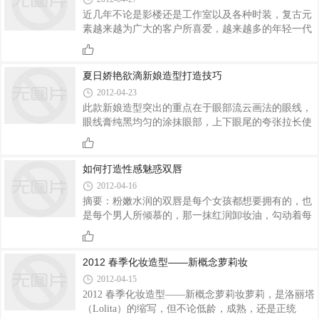
史上预算金额最高的电影。
近几年不论是影楼还是工作室以及各种时装，复古元
素越来越为广大的客户所喜爱，越来越多的年轻一代
都愿意尝试这种复古的风格并且加以时尚化。
夏日娇艳欲滴新娘造型打造技巧
2012-04-23
此款新娘造型突出的重点在于眼部流云画法的眼线，
眼线膏纯黑均匀的涂抹眼部，上下眼尾的夸张拉长使
新娘妆容更加性感，下眼线眼尾处的涂抹更使妆容干
净清爽，灰白色的眼影显得眼部优雅而闪亮，亮粉的
唇彩和腮红颜色一致，更突出此款妆容的简单大方。
如何打造性感魅惑双唇
2012-04-16
摘要：粉嫩水润的双唇是每个女孩都想要拥有的，也
是每个男人所倾慕的，那一抹红润卸妆油，勾动着每
一个人的心魂，散发出无尽的魅惑。下面，跟随北京
流行彩妆一起看看如何打造性感魅惑双唇吧...(1)用唇
刷蘸一点儿无色的润肤油，先滋润唇部，便于上色。
2012 春季化妆造型——新概念萝莉妆
(2)在嘴唇周围的皮肤上拍些散粉使唇边部位呈粉质状
2012-04-15
态，以免……
2012 春季化妆造型——新概念萝莉妆萝莉，是洛丽塔
（Lolita）的缩写，但不论低龄，成熟，还是正统