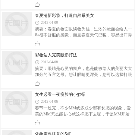
LOLI，都是年轻，可爱的象征，是上天赐予的宝
物，是凡间的精灵，是人间的天使……面部幼小、身
材娇小，说话声音细细柔柔，流行于少众的青少年，
春夏清新彩妆，打造自然系美女
其中以女性占多。萝莉分类
2012-04-09
摘要：春夏的妆面以淡妆为佳，过浓的妆面会给人一
种很不舒服的感觉，而且春夏天气已暖，容易出汗弄
花妆面职业妆，所以在脸上稍加一些色彩，使你的轮
廓看起来更加有精神、健康明快就可以了，春夏清新
彩妆，打造自然系美女...1.色彩的选择春夏妆面适合
彩妆达人完美眼影打法
选择清爽的色彩，妆面风格突出淡雅、透明，进行干
2012-04-08
净、清凉的……本篇文章来源于北京流行彩妆，原文
摘要：眼睛是心灵的窗户，也是能够给人的美丽大大
链接：http://www.caizhuang.info/info.asp?id=99
加分的五官之最。想让眼睛更漂亮，您可以选择打眼
影。怎样才能让眼睛更加闪亮动人呢？彩妆达人完美
眼影打法肌肤，和北京流行彩妆一起学习一下吧...1.
选择合适的眼影颜色。除了应与粉底、衣着的颜色相
女生必看一夜瘦脸的小妙招
协调外，您还应该考虑各种眼影颜色的最终效果，比
2012-04-06
如蓝色系会……
春节一过完，不少MM或多或少都有长肥的现象，爱
美的MM怎么能甘心就这样肥下去呢，于是MM开始
尝试各种各样的减肥方法，甚至为了瘦下去还牺牲自
己的健康为代价。其实能瘦的方法有很多，但大家一
定要选择健康的方法，不要为了瘦而不吃饭，这样是
化妆需要注意的5点