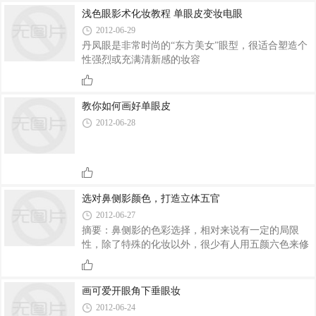
习一下吧...1.皮肤的色调只要稍微改变一下，适合你
浅色眼影术化妆教程 单眼皮变妆电眼
的粉底色调应该是和你自然肤色最接近的色调，肤色
2012-06-29
越暗，粉底……
丹凤眼是非常时尚的“东方美女”眼型，很适合塑造个
性强烈或充满清新感的妆容
教你如何画好单眼皮
2012-06-28
选对鼻侧影颜色，打造立体五官
2012-06-27
摘要：鼻侧影的色彩选择，相对来说有一定的局限
性，除了特殊的化妆以外，很少有人用五颜六色来修
饰鼻子，而大部分人画鼻侧影都是为了使鼻梁显高和
改变鼻子不理想的部分，以衬托脸型。时尚魅影化妆
学校一起学习一下选对鼻侧影颜色，打造立体五官...
画可爱开眼角下垂眼妆
鼻侧影一定要和面部的基底色调保持一致，这样才容
2012-06-24
易和底色和谐，并