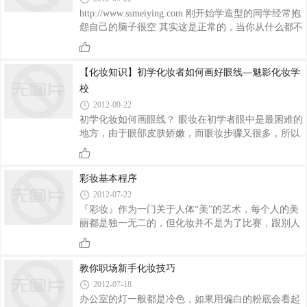
描画标致的眼线并不是一笔画成的，要将眼线笔贴紧
http://www.ssmeiying.com 刚开始学造型的同学经常抱
睫毛根部一点一点的描画，从而避免中间断点和误会
怨自己的脑子很空 其实这是正常的，当你从什么都不
的情况 。最后用棉棒收拾不顺滑的部位。Step 3、眼
知道开始再到想出作品的时候 你需要一段痛苦的时间
尾拉�
去经历 因为你们少了很多的实际经验 所以你们只能
不断的去学习不断的去模仿 当然模仿不代表全抄袭
【化妆知识】初学化妆者如何画好眼线—魅影化妆学
懂的如何把模仿的东西转化那才是最重要的 这几款造
校
型比较适合刚开始做造型的同学去借鉴 下面图片都是
2012-09-22
时尚魅影化妆学校的学员的时尚魅影
初学化妆如何画眼线？ 眼妆在初学者眼中是最困难的
地方，由于眼部皮肤娇嫩，而眼妆步骤又很多，所以
非常繁琐，常常不知道从哪里下手。而眼线又数眼妆
中最困难的二虎之一（另一个拦路虎是眼影的晕
染）。初学化妆如何画好眼线，国内最专业的洛阳时
彩妆基本程序
尚魅影化妆学校彩妆师手把手教你，一切问题都能迎
2012-07-22
刃而解。 1，用无名指轻轻提拉眼尾眼皮，露出比较
『彩妆』作为一门关于人体“美”的艺术，每个人的美
清晰的睫毛根部，从眼头往眼尾方向描画上细细的内
丽都是独一无二的，但化妆并不是为了比赛，跟别人
眼线，在眼尾1/3的部位开始加粗眼线，可以让眼睛更
竞争，而是让自己更美丽动人，散发出更大的魅力和
有神。 2，将这条细细的眼线晕开，然后依照着晕粗
自信。女性只要肯用心、敢尝试，都是美丽的缔造
的眼线，用眼线液再描画一
者，就能够打造出专属于自己的美丽“模板”。彩妆包
教你职场新手化妆技巧
括的范围很广泛，如生活妆、新娘妆和印度妆等等。
2012-07-18
化妆的重点在于操作程序，该如何让彩妆程序更容易
办公室的灯一般都是冷色，如果用偏白的粉底会看起
操作上手呢？这就需要我们经常去练习化妆的程序。