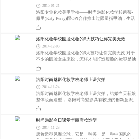
棕眼妆搭配咬唇妆，再配上光洁的底妆，能够将个人
2015-01-21
的气质凸现出来。 STEP1:用眉刷把眉毛梳顺，再
洛阳专业化妆美甲学校——时尚魅影化妆学校 ​凯蒂-
用眉粉上色，注意眉头颜色要浅，眉尾可以弯一点，
佩里(Katy Perry)跟OPI合作推出过限量指甲油，生活
略有柳叶眉的感觉令自己更可爱。 STEP2:注意区
中的她是一位美甲狂人!这位漂亮的“加州俏妞”很喜欢
分下一步刷眼影的范围，主要在红色虚线内，不要覆
在Twitter上和朋友、粉丝们分享她的得意美甲呢!从漂
盖整个眼皮。 STEP3:由于是桃花妆，所以可�
亮的波点、国旗图案、寿司指甲到搞怪的老公、猫咪
洛阳化妆学校圆脸化妆的6大技巧让你完美无效
头像，甚至还把威廉王子做上了指甲。快和化妆学校
2014-12-03
小编一起来看一下!
洛阳化妆学校圆脸化妆的6大技巧让你完美无效 对于
不少的圆脸女生来说，怎样才能打造瘦脸的妆容是她
们关心的问题之一。洛阳化妆学校告诉你只要懂得化
妆技巧，化妆瘦脸不是没可能。今天就教你圆脸化妆
步骤，让你学会化妆瘦脸秘诀。 1.根据适合自身
洛阳时尚魅影化妆学校老师上课实拍
的肤色的粉底，深色或浅色。首先是在脸部的额角、
2014-11-24
颧骨还有下巴尖部位涂上签上的粉底，目的是为了让
洛阳时尚魅影化妆学校老师上课实拍，结婚当天新娘
上述的部位能够更加的突出；之后是把深色的粉底涂
整体妆面造型， 洛阳时尚魅影具有较强的创新意识,
抹在额头的两侧，就是太阳穴接近发际线的位置，还
打破传统的新娘妆面及造型,将东方的传统和西方的时
有不要忘了把下颌角的位置也要涂上，产生收敛的效
尚相结合,巧妙的融入韩式以及日系的新元素 ，让学
果。 2.瘦脸化妆技巧中，眉毛的处理也�
员学习到最时尚且实用的新娘造型，
时尚魅影今日课堂华丽唐妆造型
2014-11-23
唐妆造型风靡全球，它是一种美，是一种中国风的