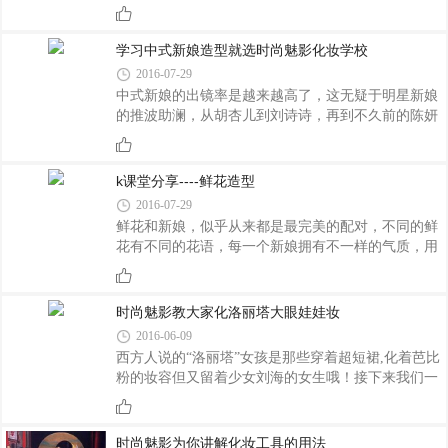
让自己的妆容毫无保留的暴露在人们的视线范围内，
痕迹，这样眉毛才自然立体。[点击查看原图] 眼
尤其是明显的眉妆造型，那么怎样打造眉形让自己的
部化妆 用双色眼影时，以稍大眼影刷沾淡色，从
妆容更加完美呢?下面小编就分享一下韩式眉形的化
学习中式新娘造型就选时尚魅影化妆学校
妆技巧。 看看男神收割机朴信惠的妆，似有
2016-07-29
似无，给人纯纯的感觉。 而且她的眉毛也是
中式新娘的出镜率是越来越高了，这无疑于明星新娘
韩式的平眉，淡淡的晕染开。 眉毛好看的还
的推波助澜，从胡杏儿到刘诗诗，再到不久前的陈妍
有郑秀晶，她也属于眉形漂亮简简单单画就可以
希，她们都在出门造型中，选择了典雅的中式造型，
的。 允儿的眉毛平时画的很好看，略粗一点
东方新娘中式是逃不过的情结。今天我们就一起来看
的眉毛，平直的眉形，看起来很立体也很自然。
看时尚魅影化妆连锁学校这些美腻的古典新娘造型
k课堂分享----鲜花造型
吧！学习中国风的新娘造型 就到时尚魅影化妆学校
2016-07-29
，下期新生班开课时间是8月10日，欢迎各位朋友前
鲜花和新娘，似乎从来都是最完美的配对，不同的鲜
来咨询。全国免费热线：400-6869-822 0379-
花有不同的花语，每一个新娘拥有不一样的气质，用
63625352QQ:1002377558网址：
馥郁的花香来诠释百变的新娘，以新娘的优雅赞颂鲜
WWW.SSMYHZXX.COM地址：洛阳市西工区中州中
花的芬芳！想要学习专业的化妆技术就到时尚魅影化
路与影院街交叉口星宝大厦六楼
妆学校 ，下期新生班开课时间是8月10日，欢迎各位
时尚魅影教大家化洛丽塔大眼娃娃妆
朋友前来咨询。全国免费热线：400-6869-822 0379-
2016-06-09
63625352QQ:1002377558 1227595884网址：
西方人说的“洛丽塔”女孩是那些穿着超短裙,化着芭比
WWW.SSMYHZXX.COM地址：洛阳市西工区中州中
粉的妆容但又留着少女刘海的女生哦！接下来我们一
路与影院街交叉口星宝大厦六楼
起来学习一下洛丽塔大眼娃娃妆吧~下面由小编为大
家带来梦幻娃娃般的大眼睛第一步：画眉使用爱丽小
屋双头旋转眉笔，先用眉笔框出眉形，娃娃风格的妆
时尚魅影为你讲解化妆工具的用法