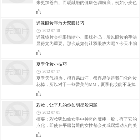
来更加苍白。而暖融融的健康色调粉底，例如小麦色
则会让肌肤看起来更有质感，活力十足。在化妆上如
果注意到这些问题，学到这些化妆技巧就会让你拥有
好人缘哦，今天小编就来教你OL化妆应该注意什么
近视眼妆容放大双眼技巧
2012-07-18
近视镜片会把眼睛缩小、眼球外凸，所以眼妆的手法
显得尤为重要。那么该如何让双眼放大呢？今天小编
就教大家近视眼如何放大双眼的化妆技巧，赶紧来学
习吧！
夏季化妆小技巧
2012-07-17
夏季天气很热，很容易出汗，很容易使得我们化的妆
花掉，所以对于一些爱美的MM，夏季化妆能不花掉
最好，现在洛阳化妆学校教大家夏季化妆技巧；
彩妆，让平凡的你如明星般闪耀
2012-07-01
摘要：彩妆犹如仙女手中神奇的魔棒一般，有了它的
点化，即使在平庸普通的女性都会变成熠熠动人的美
女。彩妆，让平凡的你如明星般闪耀，怎样才能把妆
化得漂亮又发现不了痕迹。跟随北京流行彩妆一起学