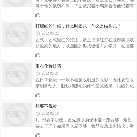
等于他的饭碗不保，下面就跟着小编来看看他们都有
哪些不想被人知道的小秘诀。这是一般化妆师都不会
告诉你的秘密哦~懂得如此秘籍，离做一个美丽的女
人不远了！
打腮红的时候，什么时团式，什么是结构式？
2012-05-22
团式：团式腮红的打法，就是把腮红打在脸部笑肌鼓
起最高的地方，以圆圈的形式慢慢向外晕开，在脸部
呈现一种圆圆的感觉，这种腮红的打法可以让人觉得
，青春，有活力，在做芭芘妆的时候，这种腮红会让
人有可爱，小公主的感觉。结构式：结构式腮红的打
眼布化妆技巧
法，就是在人脸颊侧面凹陷处打胭红，这种腮红的打
2012-05-21
法可以让人感觉有气质，冷傲，多半用在走T台的模
在日常化妆中一般不会施以明显的眼影．因此要使眼
特脸上，一来可以修饰脸形，二来可以增加一种西方
睛明亮动人，眼线和睫毛的修饰最见效果。眼线的化
的欧式感。
妆方法： 1、若要修正眼尾形状位置，则先在镜中找
准位置将眼线笔笔尖点在此处，闭上眼睛小心地画向
眼睫毛根处再延续到2/3眼线处.2、 若眼睛形状本身
想要不脱妆
较好．只需将眼线笔顺着睫毛根部由里而外描画即
2012-05-18
可。
1、想要不脱妆，首先肌肤的保水度一定要够，角质
要去干净！如果保水度不够，妆只会愈上愈结块，看
起来会粗粗干干，这样会很容易脱妆。2、上妆前敷