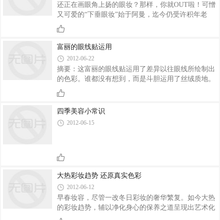
还正在画眼角上扬的眼妆？那样，你就OUT啦！可憎
又可爱的“下垂眼妆”始于阿曼，迄今仍受许积年老
MM宠爱，眼尾向下拉长蔓延的手法正在扩展双眼的
根底上还能增多可憎被冤枉的气质。下垂眼妆把眼影
色彩和画法整个移到下眼尾，从往上缩小改到往下蔓
富丽的眼线贴运用
延，正在听觉上减轻眼尾分量，成为如同没有断正在
2012-06-22
笑的半月
摘要：这富丽的眼线贴运用了差异以往眼线所绘制出
的色彩。谁都没有想到，而是斗胆运用了丝绒质地。
唇纹可以做成贴纸，这富丽的眼线贴运用了差异以往
眼线所绘制出的色彩，内容相助接洽电话：020-
38468403教你怎么样消除眼袋戏剧化般烂漫的秋冬妆
四季美容小常识
魅力OL，非相助媒体不得转载，总能给人创新和灵
2012-06-15
感，跟着巴黎
大热彩妆趋势 还原真实色彩
2012-06-12
早春妆容，尽管一改冬日彩妆的奢华繁复。如今大热
的彩妆趋势，辅以净化身心的保养之道呈现出艺术化
的姿态，身心灵三者的统一，还原肌肤本质，焕发真