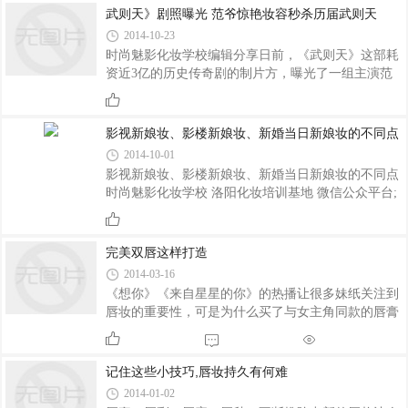
阳影视化妆学校
武则天》剧照曝光 范爷惊艳妆容秒杀历届武则天
2014-10-23
​时尚魅影化妆学校编辑分享日前，《武则天》这部耗
资近3亿的历史传奇剧的制片方，曝光了一组主演范
冰冰与李治廷的剧照，范冰冰饰演的武媚娘明目皓齿
仪态华贵，精致的妆容和面庞再次让范爷惊艳四座!
影视新娘妆、影楼新娘妆、新婚当日新娘妆的不同点
2014-10-01
影视新娘妆、影楼新娘妆、新婚当日新娘妆的不同点
时尚魅影化妆学校 洛阳化妆培训基地 微信公众平台;
洛阳化妆培训基地 myhzxx影视新娘妆：在不同的剧
情以及历史背景和人物关系和环境中，根据剧中人物
的职业、性格、外形特点来 塑造形象。化妆根据人物
完美双唇这样打造
的脸型，发型，肤色和气质来决定彩妆的用色和服装
2014-03-16
配饰的选择。 影楼新娘妆：新娘的造型几乎千篇一
《想你》《来自星星的你》的热播让很多妹纸关注到
律，化妆发型服装几乎雷同，并没有根据不同的人设
唇妆的重要性，可是为什么买了与女主角同款的唇膏
计适合的脸型，气质的妆容 ，妆面用色比较浓重 ，
却擦不出一样美丽的感觉呢？时尚魅影化妆学校的小
因为影楼的摄影用光一般以平光为主，曝光基本都是
编提醒大家很可能是你涂抹唇膏的方法有问题。你是
过曝1-2档。这样才能保证人的面部是白白的
不是直接拿唇膏擦在双唇上就OK了呢？这样偷懒的
记住这些小技巧,唇妆持久有何难
方式肯定是无法打造出完美耐看的双唇的，完美双唇
2014-01-02
的打造，看似简单，其实不简单！