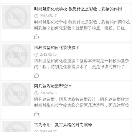
脸，保湿型的湿布面膜或用化妆棉浸满保湿化妆水贴
于脸部！肌肤吸满水后会很好上妆，妆效会更匀称，
时尚魅影化妆学校 教您什么是彩妆，彩妆的作用
且不易脱妆，更重要的是，肌肤一但吸满水，因为油
2012-05-17
水均衡，相形之下较不易出油也不易脱妆！3、忙了
时尚魅影化妆学校 教您什么是彩妆，彩妆的作用什么
一整天下来，经常发现睫毛膏晕开，就像熊眼般
叫彩妆？如何化彩妆？就是用了粉底、蜜粉、口红、
的“笑果”，现在有专门固定的睫毛膏可买，不想多花
眼影、胭脂等有颜色的化妆品在脸上的妆就叫彩妆，
钱者，透明睫毛膏也有定妆的效果。
是为了改变形象，更美丽，使自己的脸更漂亮，更令
人关注或者是更突出，与彩妆相对的是指用护肤品保
四种脸型如何化妆瘦脸？
养的比如用爽肤水、润肤霜等护肤化妆品，用粉底
2012-05-15
霜、粉底液、粉底膏，腮红(胭脂），蜜粉（散
四种脸型如何化妆瘦脸？修容本来就是一种较为复杂
粉），眼影，眼线笔、眼线液、眼线膏、水溶性眼线
的工程，特别是化妆瘦脸术了，更是很讲究技巧了！
粉，睫毛膏，唇彩、口红涂或画在脸部。真正的彩妆
那么如何让脸型变小呢？今天来介绍四种典型的脸型
是要靠化妆师的手加灵感创造出来的!不过化妆的前
如何化妆瘦脸？
提是要拥有漂亮的肌肤底子，才能化出更加精致漂�
阿凡达彩妆造型设计
2012-05-13
阿凡达造型，阿凡达彩妆造型设计，阿凡达造型欣赏
时尚魅影化妆学校为您介绍阿凡达造型，阿凡达彩妆
造型设计，阿凡达造型欣赏《阿凡达》(Avatar)是一
部科幻电影，由著名导演詹姆斯·卡梅隆执导，二十
世纪福克斯出品，该片有2D、3D和IMAX-3D三种制
古为今用—复古风格的时尚演绎
式供观众选择。影片的预算超过5亿美元，成为电影
2012-04-27