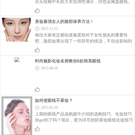
尖头短靴中长款大衣实用性满分，但也会掩盖曲线。
有大规模专业的教学场地，完善的教学设施，全部采
尖头短靴能为中长款大衣增添女人味！牛仔喇叭裤替
用现代化多媒体教学，精锐的师资团队，严谨的课程
换leggings，更拉风。为下半身增加“重量” ，营造视
体系及丰富的教学经验，是培养
觉平衡。2.中长款大衣+膝下长靴=时髦时髦利器：靴
美妆最强女人的脸部保养方法！
筒宽松中长款大衣与长靴的搭配也要注意整体平衡。
2015-12-15
与包腿过膝长靴搭配一不小心会变成“圆规”。而宽松
相信大家肯定都知道脸蛋部对于女性朋友的重要性
的膝下长靴能为下半身“增重”，搭配裙装美美的！二.
吧，脸部如果出现了一些异常的情况，不但会影响到
长款大衣搭配公式：1，A型大衣+过膝长靴=时髦，
女性朋友的容貌而且也会影响到女性朋友的心情，所
时髦利器：靴长至少能与大衣下摆相接A型大衣上窄
以我们建议女性朋友们在日常的生活中要做好脸部的
下宽、贴合曲线，显瘦显高，凹气质首选
护理工作哦，要多学习一些脸部的保养的方法，下文
时尚魅影化妆名师教你6款韩系眼线
里我们就来给大家介绍一下女人脸部的保养方法是怎
2015-08-18
麽样的。 皱纹 懒：带有一些紫外线防护的日霜，
不仅能保护皮肤，还能给肌肤提供足够的滋润。想要
更好效果的，不妨再搭配一瓶抗氧化的精华。由于高
浓度抗氧化物可以在皮肤内留存一天左右，对于懒人
来说，隔一天用一次的效果也是不错的。 更
如何使眼线不晕妆？
2015-05-19
上期的眼线产品选购篇中介绍的选购技巧、化妆技巧
你get到了吗？现在，更为详尽的防晕妆眼线化妆技巧
就要奉上！大家赶快对着镜子练习起来吧！ 选粉
质细腻的眼影 夏天时首先要选择粉质轻薄细腻的