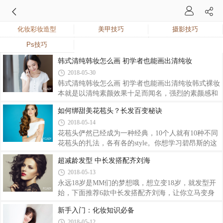
化妆彩妆造型
美甲技巧
摄影技巧
Ps技巧
韩式清纯韩妆怎么画 初学者也能画出清纯妆
2018-05-30
韩式清纯韩妆怎么画 初学者也能画出清纯妆韩式裸妆
本就是以清纯素颜效果十足而闻名，强烈的素颜感和
清透的底妆都让女生显得更加的小清新而迷人温柔，
如何绑甜美花苞头？长发百变秘诀
彩妆达人推荐韩式清新裸妆画法，初学者也能画出清
2018-05-14
纯妆。 韩式清纯韩妆怎么画 初学者也能画出清纯
妆 韩式裸妆本就是以清纯素颜效果十足而闻名，
花苞头俨然已经成为一种经典，10个人就有10种不同
强烈的素颜感和清透的底妆都让女生显得更加的小清
花苞头的扎法，各有各的style。你想学习碧昂斯的这
新而迷人温柔，彩妆达人推荐韩式清新裸妆画法，初
款活力花苞头吗？看看造型师手把手教我们的打造步
超减龄发型 中长发搭配齐刘海
学者也能画出清纯妆。 STEP1：用BB霜为面部做
骤吧，就算你是顺直的长发也能变身蓬松花苞头哦！
2018-05-13
好打底的工作之后，再用浅米色的眼影晕染眼部，在
白色线内的区域，这是为了给整个眼窝提亮，
永远18岁是MM们的梦想哦，想立变18岁，就发型开
始，下面推荐6款中长发搭配齐刘海，让你立马变身
成功。
新手入门：化妆知识必备
2018-05-12