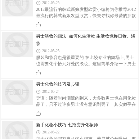
2012-05-25
2012最流行的韩式新娘发型欣赏小编将为你推荐2012
最流行的韩式新娘发型欣赏，快去寻找你最爱的那款
吧！
男士淡妆的画法, 如何化生活妆 生活妆也称日妆、淡
妆
2012-05-25
服装和妆容也是很重要的 在比较专业的舞场上,男士
也需要化个恰到好处的淡妆。这里简单介绍一下男士
拉丁妆的画法。和女士一般选用深色粉底一样,男士也
尽量选用偏深棕色的粉底,来使面部轮廓更清晰、肤色
更均匀。脖子和其他需 化妆,而且化妆已不再只
男士化妆的技巧及步骤
2012-05-24
导语：随着时尚潮流的到来，大多数男士也在用化妆
品了，只不过许多男士没有意识到罢了！其实似乎在
许多男性的观念中，化妆品就是涂脂抹粉，是女人的
专利。但男士化妆也是追求健康与活力的一种表现！
新手化妆小技巧 七招变身化妆师
2012-05-22
每个化妆师都有自己的小秘技，若是被公开曝光，那