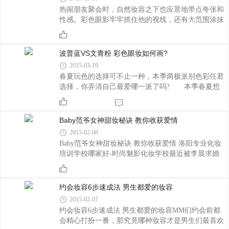
光”底妆 《匹诺曹》剧中朴信惠妆容清淡就好像
热闹朋友聚会时，自然妆容之下也应景地带点夸张和
没有化妆一样，给人带来了楚楚可怜的感觉。而她也
性感。彩色眼影牢牢抓住他的视线，还有大范围涂抹
成为了绝对的“男神吸铁石”，从最早的《原来是美男
唇彩的嘟嘟嘴哦。 小心机要点： 不用眼线浓
啊》中与张根硕的对手戏，再到《继承者》中与李敏
密睫毛强调眼部线条 如同与生俱来一般红润感元
镐和金宇彬的纠缠三角恋，再到�
气腮红 可爱却不失魅惑半哑光双唇 冷色调眼
波普蓝VS文青粉 彩色眼妆如何画?
影让眼眸可爱又纯真 1，D款中淡绿色眼影涂满眼
2015-03-19
窝。深绿色涂在上眼睑近眼尾2/3范围内。自上而下由
春夏玩色的选择可不止一种，本季两极派别色彩任君
淡而深自然过渡。 2，用C款睫毛膏刷1次上睫
选择，你弄清自己最爱哪一派了吗? 本季春夏想
毛。眼珠上方的睫毛再刷1次，强调电力大眼。下睫
玩色可不只有一种选择!本季色系很两极，一派是如
毛不刷，表现自然感。 3，B款的珊瑚色腮红自眼
波普艺术中的饱和亮色、另一派则是如复古相片中的
珠内侧位置开始椭圆形刷扫，打造清纯性感。腮�
文青色调，没搞清楚潮流胡乱搭配，有可能让你看想
Baby范爷女神甜妆秘诀 教你收获爱情
起来都有点“精分”，该怎么玩色、玩潮流?小编为你找
2015-02-08
到切入重点，先弄清楚你爱哪一派再下手吧! 张
Baby范爷女神甜妆秘诀 教你收获爱情 洛阳专业化妆
扬亮色派：金属╳海军蓝，潮模上身 金色打亮，
培训学校哪家好-时尚魅影化妆学校最近被李晨求婚
蓝眼妆不水肿!金色眼影搭配亮蓝色眼影一起用，就
范冰冰、baby疯狂晒恩爱等爆点新闻刷屏了，女神们
能摆脱易看起来脸色蜡黄、突兀的感觉!先以眼线笔
总能轻而易举地捕获男神，牵手甜蜜爱情。现在我们
打底再叠上眼影，创造更饱和深邃的效果。
就一起来学习一下女神甜妆的秘诀，在即将来临的情
约会妆容6步速成法 男生都爱的妆容
人节中，也收获一份美好的爱情吧! 最近李晨求
2015-02-07
婚范冰冰、baby疯狂晒恩爱真是深深刺激单身男女们
约会妆容6步速成法 男生都爱的妆容MM们约会前都
寂寞的心啊!女神为什么总能轻而易举地牵手男神呢?
会精心打扮一番，那究竟哪种妆容才是男生们最喜欢
女神本身颜值就高，最重要的是还有甜妆加持，怪不