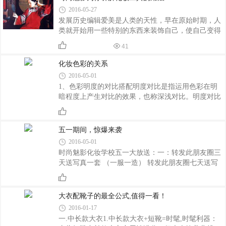
容，眉毛可以不用太粗，但需要是特别减龄的平眉。
2016-05-27
第二步：接着用眉笔填满眉毛，注意眉头浅，眉尾
发展历史编辑爱美是人类的天性，早在原始时期，人
深。画的时候眉头先不画，填充眉中和眉尾后，用螺
类就开始用一些特别的东西来装饰自己，使自己变得
旋刷刷顺眉毛，自然过渡即可。第三步：眼影是
更加美丽。考古学家曾在原始人类的遗址上发现用小
NARS限量色，珠光米色眼影用手指指腹沾取，大面
41
石子、贝壳或兽牙等物制作而成的美丽的串珠，用于
积涂满上眼皮，下眼皮也要带到。作为眼部打底。第
装饰；在洞穴壁画上发现了美容化妆的痕迹。了解一
化妆色彩的关系
些过去的东西，也许会对你的生活有好处！用自己的
2016-05-01
感受，体会一下“以史为镜”的涵义！据说画眉之风起
1、色彩明度的对比搭配明度对比是指运用色彩在明
于战国，在还没有特定的画眉材料之前，妇女用柳枝
暗程度上产生对比的效果，也称深浅对比。明度对比
烧焦后涂在眉毛上。古代妇女画眉所用的材料，随着
有强弱之分。强对比颜色间的反差大，对比强烈，产
时代的发展而变化。从文古代女子化妆献记载来看，
生明显的凹凸效果，如黑色与白色对比。弱对比则淡
最早的画眉材料是黛，黛是一种黑色矿物，
雅含蓄，比较自然柔和，如浅灰色与白色对比，淡粉
五一期间，惊爆来袭
色与淡黄色对比，紫色与深蓝色对比。化妆中色彩运
2016-05-01
用明度对比进行搭配，能使平淡的五官显得醒目，具
时尚魅影化妆学校五一大放送：一：转发此朋友圈三
有立体感。2、色彩纯度对比的搭配纯度对比是指由
天送写真一套 （一服一造） 转发此朋友圈七天送写
于色彩纯度的区别而形成的色彩对比效果。纯度越
真一套 （三服三造）二：积攒玫瑰20个 1、 送化妆
高，色彩越鲜明，对比越强烈，妆面效果明艳、跳
课程七天 2、送美甲造型一次或化妆造型一次三：韩
跃。纯度低，色彩便浅淡，色彩对比弱，妆面效果则
式纳米无痕双眼皮 1：原价6800元 现价：3880元 2、
大衣配靴子的最全公式,值得一看！
两人同行第二人半价 3、三人同行第三人免单 活动最
2016-01-17
终解释权归时尚魅影所有 。活动截止日期为：5月7日
一.中长款大衣1.中长款大衣+短靴=时髦,时髦利器：
师资团队：时尚魅影做为市重点职业技能培训学校拥