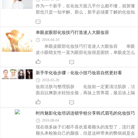
作为一个新手，在化妆方面几乎什么都不懂，就算懂
那也只是一知半解。那么，新手必须要了解的化妆知
识有哪些呢？一起来看看吧。
单眼皮眼部化妆技巧打造迷人大眼妆容
2018-04-10
单眼皮眼部化妆技巧打造迷人大眼妆容 单眼
皮小眼睛女性一直为眼部化妆很是困扰，单眼皮怎么
化眼妆好看呢?大眼妆容能瞬间提升女性的颜值分
数。下面，小编教大家简单5步的单眼皮化妆技巧。
助你轻松拥有迷人大眼。 单眼皮化妆技巧 技
新手学化妆步骤：化妆小技巧妆容自然更好看
巧1：打造层次感受 单眼皮怎么化妆好看呢?单眼
2018-03-28
皮的女生的眼部化妆时，尽量打造出有层次的感受，
妆前洁肤与整理肌肤 化妆前一定要清洁肌肤，洁
眼睛小如果不注重层次感很容易凸显出小眼睛的缺
面后以爽肤水轻拍全脸，再抹上营养霜，最后涂上隔
陷。所以，单眼皮的在画眼影的时候，可以适当的掌
离保护霜使肌肤表面滋润并形成薄膜，有效隔离紫外
握好层次感的进行涂抹，这样能起到增大眼部的效
线及化妆品粉垢。 粉底 1、选择与自已肤色
果。 技巧2：选择适当的眼影颜色 单眼皮的
接近的粉底液，用海棉在全脸、耳朵及脖子上均匀抹
时尚魅影化妆培训连锁学校分享韩式眉毛的化妆技巧
使用
匀。 2、抹上粉底液后，再用粉扑扑上一层干
2016-08-04
粉，令妆容持久不易脱落。 眉毛修饰 先拔除
现在很多妹子们都不喜欢遮着额头的发型了，流行露
多余杂毛，再用眉笔把眉形淡淡勾出，注意色彩均
额头来检验自己的颜值，但是这样带来的弊病就是会
匀，眉头最浅，眉尾次深，但由深至浅不要有明显的