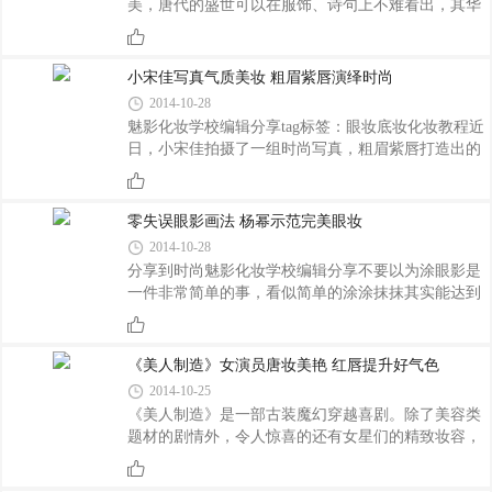
美，唐代的盛世可以在服饰、诗句上不难看出，其华
丽飘逸且富丽堂皇的服装一直延续至今，唐妆造型以
多发黑发为美发髻变幻出不同华丽程度的造型，在唐
代所有的盘发造型中是没有散下发留发刘海处理的，
小宋佳写真气质美妆 粗眉紫唇演绎时尚
这也是我们看唐朝电视剧中，所有的女主角和配角都
2014-10-28
是高高盘发发髻的
魅影化妆学校编辑分享tag标签：眼妆底妆化妆教程近
日，小宋佳拍摄了一组时尚写真，粗眉紫唇打造出的
冷艳妆容凸显十足魅力，下面就一起来看一看吧!
零失误眼影画法 杨幂示范完美眼妆
2014-10-28
分享到时尚魅影化妆学校编辑分享不要以为涂眼影是
一件非常简单的事，看似简单的涂涂抹抹其实能达到
改变妆面的作用，不过对于手残的你来说做到"0"失
误真的很难，今天编辑就让你的眼妆不NG。
《美人制造》女演员唐妆美艳 红唇提升好气色
2014-10-25
《美人制造》是一部古装魔幻穿越喜剧。除了美容类
题材的剧情外，令人惊喜的还有女星们的精致妆容，
因为故事背景是武则天时期，唐朝的思想比较开放，
所以演员们的服饰妆容都有非常鲜明的唐朝特色。洛