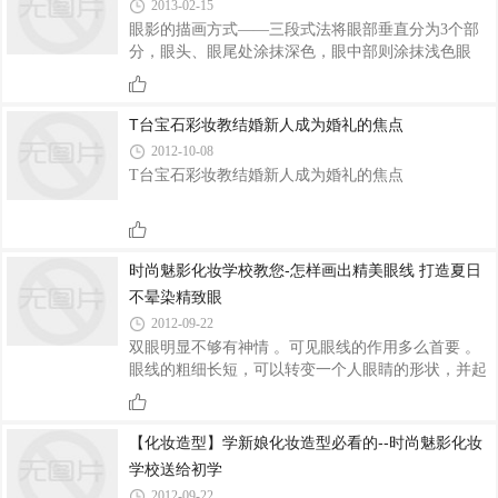
2013-02-15
口红5唇小唇薄的人不能用深色6唇黑者不能用浅色口
眼影的描画方式——三段式法将眼部垂直分为3个部
红7画唇时.嘴角上翘有一种微笑感教你化出不同感觉
分，眼头、眼尾处涂抹深色，眼中部则涂抹浅色眼
的唇型 {时尚魅影化妆学校教材}1.可爱型:两个唇峰
影。步骤一、用眼影刷蘸取深色眼影，由眼头从睫毛
距离近,唇峰在唇谷至唇角的1/4处/下唇呈弧型/唇谷较
根部开始，运用渐层的手法向眼中部涂抹到1/3的位置
浅,上唇薄,下唇厚2.标准型:上唇的唇峰�
消失，色彩过渡要自然。步骤二、用眼影刷蘸取深色
T台宝石彩妆教结婚新人成为婚礼的焦点
眼影由眉尾从睫毛根部开始，运用渐层的手法向眼中
2012-10-08
部涂抹到1/3的位置消失，色彩过渡要自然。步骤三、
T台宝石彩妆教结婚新人成为婚礼的焦点
运用浅色在眼窝中部从睫毛根部开始，运用渐层法涂
抹至眼窝位置消失，与两个深色之间的色彩过渡要自
然。步骤四、用眼影刷蘸取深色眼影，由下眼睑眼头
处涂抹至外眼角睫毛根部1/3处，由深至浅，变
时尚魅影化妆学校教您-怎样画出精美眼线 打造夏日
不晕染精致眼
2012-09-22
双眼明显不够有神情 。可见眼线的作用多么首要 。
眼线的粗细长短，可以转变一个人眼睛的形状，并起
到修正眼部缺点的作用。很多女生不知道该怎样画出
精美的眼线，下面就一步步详细解说。 Step 1、必然
要找到睫毛根部画眼线前，先用手指撑住眼皮，露出
【化妆造型】学新娘化妆造型必看的--时尚魅影化妆
睫毛根部，眼线要贴近睫毛根部描画才自然。要点是
学校送给初学
一点一点将睫毛缝隙填满。Step 2、眼线可以一点点
2012-09-22