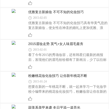
的呢?本期化妆学校小编就给你带来约会妆化妆教
得男神无力抵抗。 范冰冰甜妆秘诀：清淡眼妆
程，让你时刻在他面前都是美美的。 周末夜晚约
+珊瑚唇色 《武媚娘》中惊艳全场的范爷，最�
会时，和平时截然不同的成熟妆容最棒，是男生的共
优雅复古新娘妆 不可不知的化妆技巧
同意见。突显线条的性感美眸扫清所有烦恼。 男
2015-02-05
生的真心话大调查：「好感女生妆容」是怎样的感
优雅复古新娘妆 不可不知的化妆技巧具有华美气息的
觉? 1、和平时不同的个性模样 2、光泽和湿
复古新娘妆，使女性在神圣的婚礼上更加优雅、浪
润质感倍感十足女人味 个性好感女生颜实现
漫，不过，复古并不意味模仿和老气，在复古中探寻
point： 「绽放光彩的成熟肌肤」利用斜腮红画法
现代风潮，打造属于自己的新娘妆，给自己一份美好
+高光来实现。 1，腮红刷从脸颊凸出位置的外侧
的回忆。 时尚的脚步从不停歇，彩妆大师们在每
2015眉妆走势 英气+女人味眉毛最夯
像鬓�
一季将色彩、质感、手法在妆容中进行天马行空的创
2015-02-01
意，打造出惊喜满满的视觉盛宴，但是复古作为永远
看了今年2015的秀场妆容，还有韩星们最新的画报
不变的主题从来不会在时装周妆容中缺席：轮廓饱满
后，发现他们的眉毛纷纷都有了新画法，少了以往标
的红唇、飞扬的黑色眼线、质感浓厚的粗眉、丝绒般
志性的一字型、还有肥肥的宽度，反而多了眉尾往下
细腻的苍白底妆……所以说流行也是一种轮回不无道
的弧度、眉色也较深，多了女人味和一点man味!
理。 但是复古不代表老派、刻板与落伍，�
2015年眉毛的画法开始发生变化，不管是亚洲女星还
粉嫩桃花妆化妆技巧 让你新年桃花不断
是欧美女星，她们的眉毛不再画得那么粗，而是在尾
2015-01-24
端加点弧度，也变得比较细、浓。这种英气眉的画法
想要在新的一年桃花不断，就一起来学习一下化妆学
较之一字眉多了点女人味，同时也保留了一字眉的独
校小编带来的桃花妆化妆技巧，粉嫩妆容让你在新的
立和率性特点。 PART1：从当红女星来看眉毛大
一年桃花爆棚，赶快学起来吧! 新的一年来了
势走向! 奥利维亚·巴勒莫 上东区名媛，妆容
哦，桃花不断的秘诀就是一个花儿朵朵的粉嫩妆，粉
肯定也是潮流的风向标。摒弃了很欧美范的高眉
嫩仙范儿的蜜桃妆容是近期很流行的妆容哦，淡淡的
甜美系美甲来袭 冬日平添一道亮光