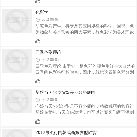
正的色彩。东田造型化妆学校教几打造几款大热妆
容，还原肌肤本质。
色彩学
2012-06-08
研究色彩产生、接受及其应用规律的科学。因形、色
为物象与美术形象的两大要素，故色彩学为美术理论
的首要的、基本的课题。它以光学为基础，并涉及心
理物理学、生理学、心理学、美学与艺术理论等学
科。色彩应用史上，装饰功能先于再现功能而出现。
四季色彩理论
人类制作颜料是从炙烤动物流出的油与某些泥土的偶
2012-06-05
然混合开始的，后逐渐以蛋清、蜡、亚麻油、树胶、
四季色彩理论 由于每一组色群的颜色刚好与大自然的
酪素和丙烯聚合剂等作颜料结合剂。在古代中国、印
四季的色彩特征相吻合，因此，就把这四组色群分别
度、埃及、美索不达米亚，颜料多用在家具、建筑内
命名为“春”、“秋”（暖色系），和“夏”、“冬”（冷色
部、服装、雕像等装饰上。文艺复兴时代开始，新的
系）。
色彩不断出现，油画的产生使色彩越发丰富了绘
新娘当天化妆造型是不容小觑的
2012-06-04
心娘当天化妆造型是不容小觑的，精致靓丽的妆容让
新娘在婚礼当天自信满满，也可以给宾客们留下深刻
印象，在这个重要的日子里给自己留下最难忘的时
刻，让自己的美尽情的展示在婚礼进行中。
2012最流行的韩式新娘发型欣赏