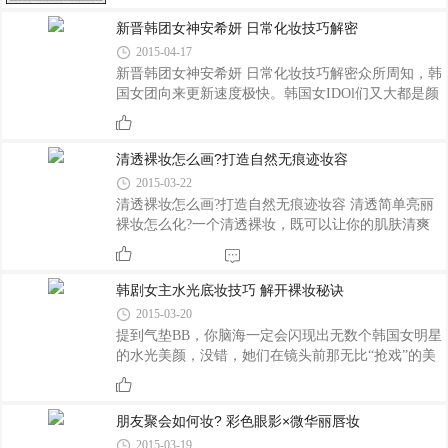
眼影，那些浓重的眼影膏这留到冬天再出力吧!涂抹
新晋韩团女神安希妍 日常化妆技巧解密
时也不要贪多，不要在同一位置叠加多层，那会让眼
皮呼吸不畅，更容易出油出汗。 妆前让眼部变水
2015-04-17
润 上妆前的半个小时先敷一下补水眼膜，让眼睛
新晋韩团女神安希妍 日常化妆技巧解密众所周知，韩
得到滋润。假如是有浮肿眼的情况，建议把眼膜于前
国女团向来更新速度极快。韩国女IDOl们又大都是颜
一晚放进冰箱里。这样眼部肌肤在滋润水分充足的情
好腿长能力强，想要从中脱颖而出并非易事。然而凭
况下才不容易出油脱妆。 扫上一层蜜
借一曲《Up Down》而爆红的女团EXID成
员“HaNi”安希妍因其完美的外貌和豪爽的性格，高情
清透裸妆怎么画?打造自然无痕迹妆容
商和高智商的各种表现成为新的女神级人物。HaNi洋
2015-03-22
娃娃般可爱的她性格以外好爽，反差萌令人印象深
清透裸妆怎么画?打造自然无痕迹妆容 清透简单亮丽
刻。到底HaNi的日常可爱妆容中，有何值得参考的化
裸妆怎么化?一个清透裸妆，既可以让你的肌肤清爽
妆技巧呢? 白皙无瑕、光泽适中的底妆HaNi的底
透气，又可以让妆容自然无痕迹，这或许是不少女生
妆都走微光路线，没有过于夸张的光泽感，即使面对
的追求。今天，小编就来教大家怎么化个清透裸妆，
媒体闪光灯也不会让肌肤显得油亮。肌肤状况一定要
让你的肌肤清爽无瑕疵，做个令人羡慕的裸美
韩剧女主水光底妆技巧 解开裸妆秘诀
保持
人。 清透简单亮丽裸妆怎么化?一个清透裸妆，
2015-03-20
既可以让你的肌肤清爽透气，又可以让妆容自然无痕
提到气垫BB，你脑海一定会闪现出无数个韩国女明星
迹，这或许是不少女生的追求。今天，小编就来教大
的水光美颜，没错，她们在镜头前那无比“抢戏”的美
家怎么化个清透裸妆，让你的肌肤清爽无瑕疵，做个
肌也都有“沾”了气垫BB的光。 提到气垫BB，你
令人羡慕的裸美人。 裸妆的“裸”字并非“裸露”、
脑海一定会闪现出无数个韩国女明星的水光美颜，没
完全不化妆的意思，而是妆容自然清新，虽经精心
错，她们在镜头前那无比“抢戏”的美肌也都有“沾”了
朋友聚会如何妆? 彩色眼影×微华丽唇妆
气垫BB的光。 “男神吸铁石”朴信惠 秘密就在“抛
2015-03-19