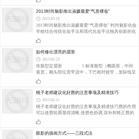
让妆容千变万化的点睛之笔，尽情发挥你的想象力
吧。 美妆潮流趋势1彩色贴片 流行趋势：这一季，下
2013时尚魅影推出淑媛最爱“气质裸妆”
眼线不但色彩生动、画法各异，还衍生出各种材质。
2013-05-10
彩色贴片、贴布质地、金属质感……很具风格感和戏
2013时尚魅影推出淑媛最爱“气质裸妆” 时尚魅影化妆
剧性。出其不意的下眼线，让你即使只画个裸妆也能
学校结合传统化妆手法和现代化妆手法独具创新的化
成为焦点。打造技巧：弱化眼妆/ 断点式的贴布质地
妆概念，它是利用黑白灰的原理，结合独特的化妆新
下眼线已经足够吸引眼球了，建议你不要再使用有颜
技术，根据人物自身特点进行扬长避短的修饰和点
色的眼影，干脆
缀，是妆面立体，真实，隐形无痕，达到自然，健
如何修出漂亮的眉形
康，协调的效果，成为容貌和精神的凝冻，而不是喧
2013-02-23
宾夺主“妆面夺人面”不仅让不漂亮的五官漂亮起来，
依脸型定眉形 1.标准脸型（椭圆形，中间
还会让漂亮的五官立体气质起来，特别适合力做社会
最宽，额头部位宽窄适中，下巴相对较窄，发际线呈
名媛的女士或清
弧形） 搭配标准眉形，眉头与内眼角垂直，眉头
眉尾在一条水平线上，眉峰在眉毛的2/3处。 2.
圆形脸型（中间最宽，上下两区大致相等，发际线呈
桃子老师建议化好唇的注意事项及精准技巧
圆形） 给人感觉圆润、亲切、可爱，适合上扬
2013-02-21
眉，眉头眉尾不在一条水平线上，眉尾高于眉
桃子老师建议化好唇的注意事项及精准技巧唇的作用:
头。 3.方形脸型（上、中、下三个区域大致同
可以使唇轮廓显得清晰,使唇色协调,弥补和矫正唇的
宽，发际线呈水平，额线呈方形，额角较宽） 高
不足,强调妆型特点和个性注意事项:1.唇线的颜色要
挑柔和的眉形，可以令脸形拉长，缓和方形脸过于刚
深于唇膏的颜色,同色系的唇线颜色要深2.唇的边缘要
硬的线条。 4.由字脸型（上窄下宽） 给人
深于中央,上唇深于下唇,中央提亮3.如果涂唇彩时,唇
眼影的描画方式——三段式法
部不要打上粉底4唇大唇厚的人不能用浅色及珠光的