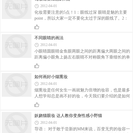
很不健康的，就算到最后你瘦下来了，人也憔悴了，
2012-04-01
这种不健康的瘦请大家千万不要效仿。
化妆需要注意的5点！1：眼线过深 眼睛是魅的主要
point，所以大家一定不要化太过于深的眼线了。2：
底妆过浓
不同眼睛的画法
2012-04-01
小眼睛圆眼睛金鱼眼两眼之间的距离偏大两眼之间的
距离偏小眼角上扬左右眼睛不对称眼角下垂细长的单
眼皮眼睛凹陷的眼睛颜色搭配单色：营造活力动感双
色：深深浅浅的诱惑多色：富有立体感的眼神不同眼
睛的画法
如何画好小烟熏妆
2012-04-01
烟熏妆是任何女生一画就魅力倍增的妆容，也是最多
人想学却总是画不好的妆，今天我们要介绍的是如何
画好小烟熏妆。
妖娆猫眼妆 达人教你变身性感小野猫
2012-04-01
导语： 对于敢于尝新的MM来说，百变无穷的妆容一