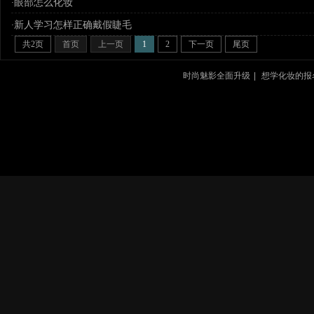
眼部怎么化妆
·
新人学习怎样正确戴假睫毛
·
共
2
页
首页
上一页
1
2
下一页
尾页
时尚魅影全面升级
|
想学化妆的报